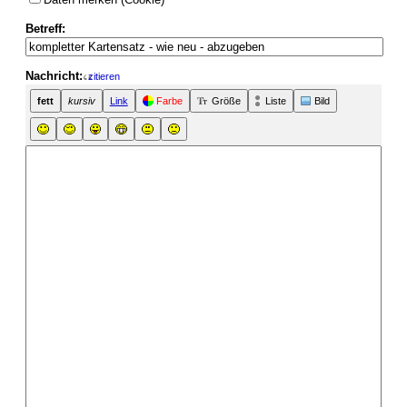
Betreff:
Nachricht:
zitieren
fett
kursiv
Link
Farbe
Größe
Liste
Bild