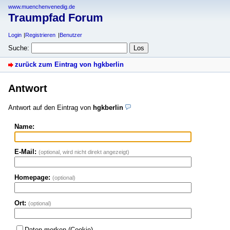
www.muenchenvenedig.de
Traumpfad Forum
Login
Registrieren
Benutzer
Suche:
zurück zum Eintrag von hgkberlin
Antwort
Antwort auf den Eintrag von
hgkberlin
Name:
E-Mail:
(optional, wird nicht direkt angezeigt)
Homepage:
(optional)
Ort:
(optional)
Daten merken (Cookie)