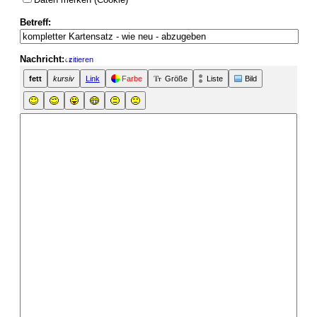
Betreff:
Nachricht:
zitieren
fett
kursiv
Link
Farbe
Größe
Liste
Bild