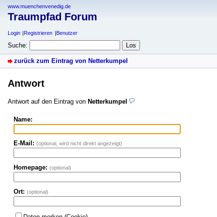
www.muenchenvenedig.de
Traumpfad Forum
Login
Registrieren
Benutzer
Suche:
zurück zum Eintrag von Netterkumpel
Antwort
Antwort auf den Eintrag von
Netterkumpel
Name:
E-Mail:
(optional, wird nicht direkt angezeigt)
Homepage:
(optional)
Ort:
(optional)
Daten merken (Cookie)