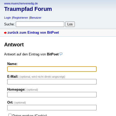
www.muenchenvenedig.de
Traumpfad Forum
Login
Registrieren
Benutzer
Suche:
zurück zum Eintrag von BitPoet
Antwort
Antwort auf den Eintrag von
BitPoet
Name:
E-Mail:
(optional, wird nicht direkt angezeigt)
Homepage:
(optional)
Ort:
(optional)
Daten merken (Cookie)