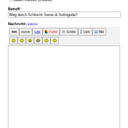
Betreff:
Nachricht:
zitieren
fett
kursiv
Link
Farbe
Größe
Liste
Bild