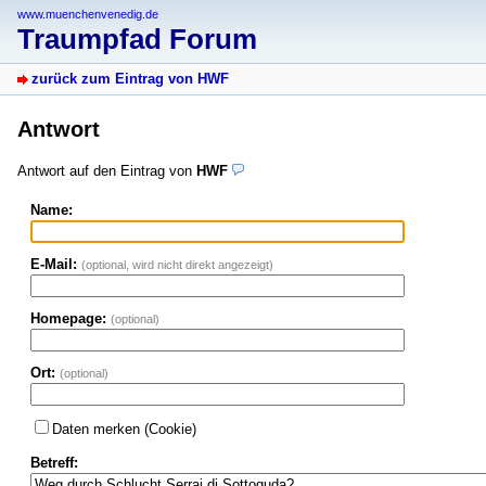
www.muenchenvenedig.de
Traumpfad Forum
zurück zum Eintrag von HWF
Antwort
Antwort auf den Eintrag von
HWF
Name:
E-Mail:
(optional, wird nicht direkt angezeigt)
Homepage:
(optional)
Ort:
(optional)
Daten merken (Cookie)
Betreff: