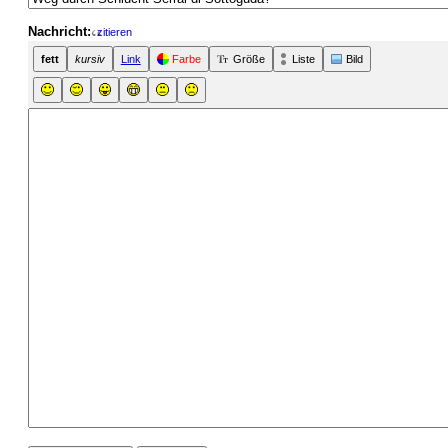
Nachricht:
zitieren
fett
kursiv
Link
Farbe
Größe
Liste
Bild