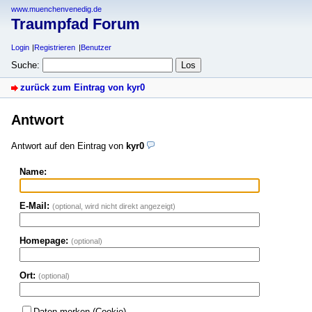
www.muenchenvenedig.de
Traumpfad Forum
Login
Registrieren
Benutzer
Suche:
zurück zum Eintrag von kyr0
Antwort
Antwort auf den Eintrag von
kyr0
Name:
E-Mail:
(optional, wird nicht direkt angezeigt)
Homepage:
(optional)
Ort:
(optional)
Daten merken (Cookie)