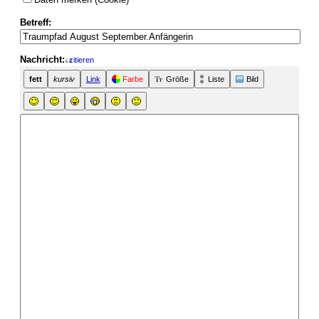
Betreff:
Nachricht:
zitieren
fett
kursiv
Link
Farbe
Größe
Liste
Bild