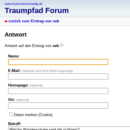
www.muenchenvenedig.de
Traumpfad Forum
zurück zum Eintrag von seb
Antwort
Antwort auf den Eintrag von
seb
Name:
E-Mail:
(optional, wird nicht direkt angezeigt)
Homepage:
(optional)
Ort:
(optional)
Daten merken (Cookie)
Betreff: