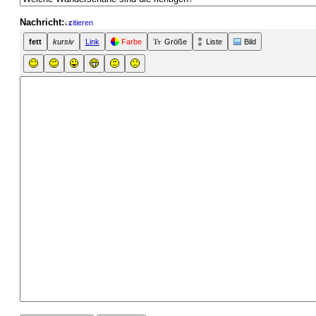
Nachricht:
zitieren
fett
kursiv
Link
Farbe
Größe
Liste
Bild