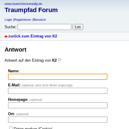
www.muenchenvenedig.de
Traumpfad Forum
Login
Registrieren
Benutzer
Suche:
zurück zum Eintrag von K2
Antwort
Antwort auf den Eintrag von
K2
Name:
E-Mail:
(optional, wird nicht direkt angezeigt)
Homepage:
(optional)
Ort:
(optional)
Daten merken (Cookie)