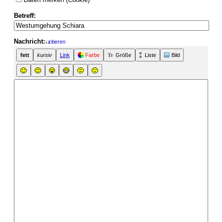
Betreff:
Nachricht:
zitieren
fett
kursiv
Link
Farbe
Größe
Liste
Bild