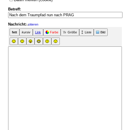
Betreff:
Nachricht:
zitieren
fett
kursiv
Link
Farbe
Größe
Liste
Bild