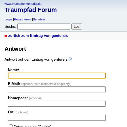
www.muenchenvenedig.de
Traumpfad Forum
Login
Registrieren
Benutzer
Suche:
zurück zum Eintrag von gentoisis
Antwort
Antwort auf den Eintrag von
gentoisis
Name:
E-Mail:
(optional, wird nicht direkt angezeigt)
Homepage:
(optional)
Ort:
(optional)
Daten merken (Cookie)