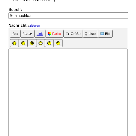
Betreff:
Nachricht:
zitieren
fett
kursiv
Link
Farbe
Größe
Liste
Bild