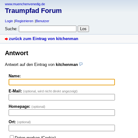
www.muenchenvenedig.de
Traumpfad Forum
Login
Registrieren
Benutzer
Suche:
zurück zum Eintrag von kitchenman
Antwort
Antwort auf den Eintrag von
kitchenman
Name:
E-Mail:
(optional, wird nicht direkt angezeigt)
Homepage:
(optional)
Ort:
(optional)
Daten merken (Cookie)