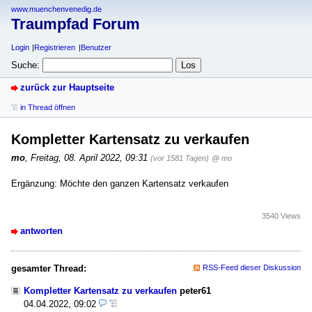
www.muenchenvenedig.de
Traumpfad Forum
Login
Registrieren
Benutzer
Suche:
zurück zur Hauptseite
in Thread öffnen
Kompletter Kartensatz zu verkaufen
mo
,
Freitag, 08. April 2022, 09:31
(vor 1581 Tagen)
@ mo
Ergänzung: Möchte den ganzen Kartensatz verkaufen
3540 Views
antworten
gesamter Thread:
RSS-Feed dieser Diskussion
Kompletter Kartensatz zu verkaufen
peter61
04.04.2022, 09:02