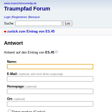
www.muenchenvenedig.de
Traumpfad Forum
Login
Registrieren
Benutzer
Suche:
zurück zum Eintrag von ES.45
Antwort
Antwort auf den Eintrag von
ES.45
Name:
E-Mail:
(optional, wird nicht direkt angezeigt)
Homepage:
(optional)
Ort:
(optional)
Daten merken (Cookie)