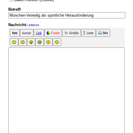
Betreff:
Nachricht:
zitieren
fett
kursiv
Link
Farbe
Größe
Liste
Bild