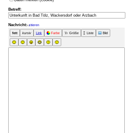
Betreff:
Nachricht:
zitieren
fett
kursiv
Link
Farbe
Größe
Liste
Bild