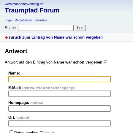
www.muenchenvenedig.de
Traumpfad Forum
Login
Registrieren
Benutzer
Suche:
zurück zum Eintrag von Name war schon vergeben
Antwort
Antwort auf den Eintrag von
Name war schon vergeben
Name:
E-Mail:
(optional, wird nicht direkt angezeigt)
Homepage:
(optional)
Ort:
(optional)
Daten merken (Cookie)