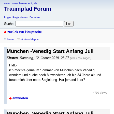
www.muenchenvenedig.de
Traumpfad Forum
Login
Registrieren
Benutzer
Suche:
zurück zur Hauptseite
linear
ein-/ausklappen
München -Venedig Start Anfang Juli
Kirsten
,
Samstag, 12. Januar 2019, 23:27
(vor 2766 Tagen)
Hallo,
ich möchte gerne im Sommer von München nach Venedig
wandern und suche noch Mitwanderer. Ich bin 34 Jahre alt und
freue mich über nette Begleitung. Hat jemand Lust?
4790 Views
antworten
München -Venedig Start Anfang Juli