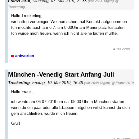
Franzi 2019
,
Dienstag, 07. Mai 2019, 21:33
(vor 2651 Tagen)
@
Treckerling
Hallo Treckerling,
wir hatten vor einigen Wochen schon mal Kontakt aufgenommen.
Ich möchte auch am 6.7. um 8.00Uhr am Marienplatz loslaufen.
Ich würde mich freuen, wenn ich nicht alleine laufen müßte.
4190 Views
antworten
München -Venedig Start Anfang Juli
Treckerling
,
Freitag, 10. Mai 2019, 16:46
(vor 2648 Tagen)
@ Franzi 2019
Hallo Franzi,
ich werde am 06.07.2019 um ca. 08:00 Uhr in München starten -
wenn du ein paar oder alle Etappen mitgehen willst kannst du dich
gern anschließen. würde mich freuen.
Gruß