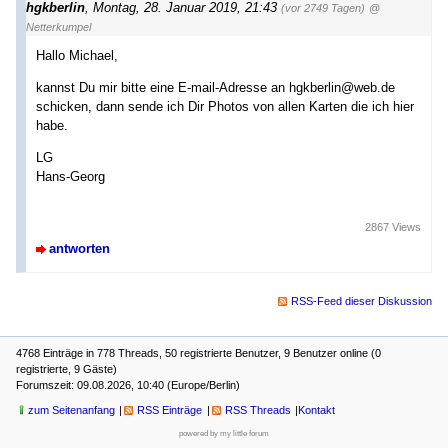
hgkberlin
,
Montag, 28. Januar 2019, 21:43
(vor 2749 Tagen)
@
Netterkumpel
Hallo Michael,
kannst Du mir bitte eine E-mail-Adresse an hgkberlin@web.de
schicken, dann sende ich Dir Photos von allen Karten die ich hier
habe.
LG
Hans-Georg
2867 Views
antworten
RSS-Feed dieser Diskussion
4768 Einträge in 778 Threads, 50 registrierte Benutzer, 9 Benutzer online (0
registrierte, 9 Gäste)
Forumszeit: 09.08.2026, 10:40 (Europe/Berlin)
zum Seitenanfang
RSS Einträge
RSS Threads
Kontakt
powered by my little forum