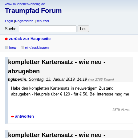
www.muenchenvenedig.de
Traumpfad Forum
Login
Registrieren
Benutzer
Suche:
zurück zur Hauptseite
linear
ein-/ausklappen
kompletter Kartensatz - wie neu -
abzugeben
hgkberlin
,
Sonntag, 13. Januar 2019, 14:19
(vor 2765 Tagen)
Habe den kompletten Kartensatz in neuwertigem Zustand
abzugeben - Neupreis über € 120 - für € 50. Bei Interesse msg me
2879 Views
antworten
kompletter Kartensatz - wie neu -