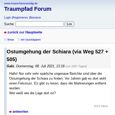
www.muenchenvenedig.de
Traumpfad Forum
Login
Registrieren
Benutzer
Suche:
zurück zur Hauptseite
linear
ein-/ausklappen
Ostumgehung der Schiara (via Weg 527 +
505)
Gabi
,
Donnerstag, 08. Juli 2021, 13:18
(vor 1857 Tagen)
Hallo! Nur sehr sehr spärliche ungenaue Berichte sind über die
Ostumgehung der Schiara zu finden. Vor Jahren gab es dort wohl
einen Felssturz. Es gibt zu lesen, dass die Markierungen entfernt
wurden.
Wer weiß wie die Lage dort ist?
3214 Views
antworten