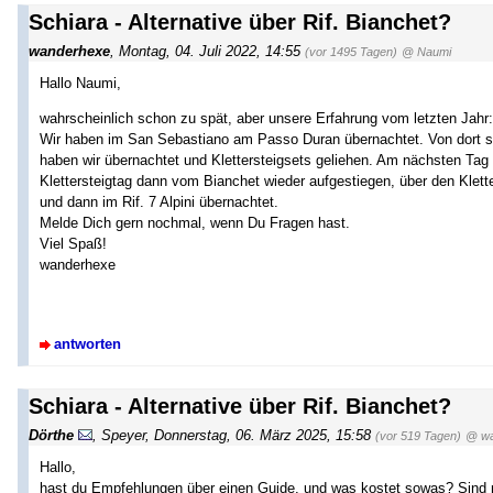
Schiara - Alternative über Rif. Bianchet?
wanderhexe
,
Montag, 04. Juli 2022, 14:55
(vor 1495 Tagen)
@ Naumi
Hallo Naumi,
wahrscheinlich schon zu spät, aber unsere Erfahrung vom letzten Jahr:
Wir haben im San Sebastiano am Passo Duran übernachtet. Von dort sin
haben wir übernachtet und Klettersteigsets geliehen. Am nächsten Tag
Klettersteigtag dann vom Bianchet wieder aufgestiegen, über den Klett
und dann im Rif. 7 Alpini übernachtet.
Melde Dich gern nochmal, wenn Du Fragen hast.
Viel Spaß!
wanderhexe
antworten
Schiara - Alternative über Rif. Bianchet?
Dörthe
,
Speyer
,
Donnerstag, 06. März 2025, 15:58
(vor 519 Tagen)
@ wa
Hallo,
hast du Empfehlungen über einen Guide, und was kostet sowas? Sind 