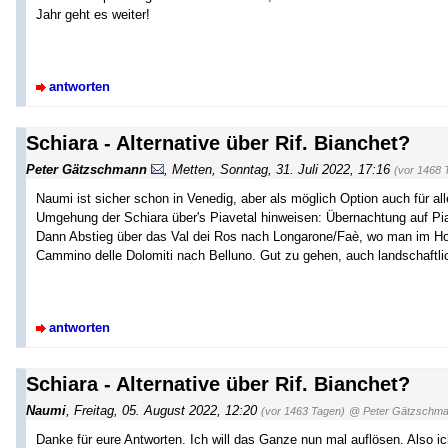
Jahr geht es weiter!
antworten
Schiara - Alternative über Rif. Bianchet?
Peter Gätzschmann
,
Metten
,
Sonntag, 31. Juli 2022, 17:16
(vor 1468 
Naumi ist sicher schon in Venedig, aber als möglich Option auch für a
Umgehung der Schiara über's Piavetal hinweisen: Übernachtung auf Pian
Dann Abstieg über das Val dei Ros nach Longarone/Faè, wo man im Ho
Cammino delle Dolomiti nach Belluno. Gut zu gehen, auch landschaftlic
antworten
Schiara - Alternative über Rif. Bianchet?
Naumi
,
Freitag, 05. August 2022, 12:20
(vor 1463 Tagen)
@ Peter Gätzschm
Danke für eure Antworten. Ich will das Ganze nun mal auflösen. Also i