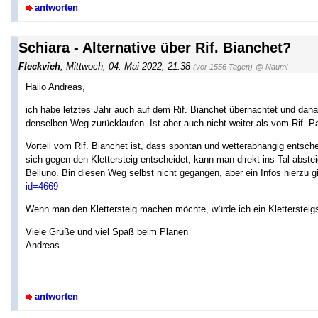
antworten
Schiara - Alternative über Rif. Bianchet?
Fleckvieh
,
Mittwoch, 04. Mai 2022, 21:38
(vor 1556 Tagen)
@ Naumi
Hallo Andreas,
ich habe letztes Jahr auch auf dem Rif. Bianchet übernachtet und dan
denselben Weg zurücklaufen. Ist aber auch nicht weiter als vom Rif. P
Vorteil vom Rif. Bianchet ist, dass spontan und wetterabhängig entsc
sich gegen den Klettersteig entscheidet, kann man direkt ins Tal abst
Belluno. Bin diesen Weg selbst nicht gegangen, aber ein Infos hierzu gi
id=4669
Wenn man den Klettersteig machen möchte, würde ich ein Klettersteig
Viele Grüße und viel Spaß beim Planen
Andreas
antworten