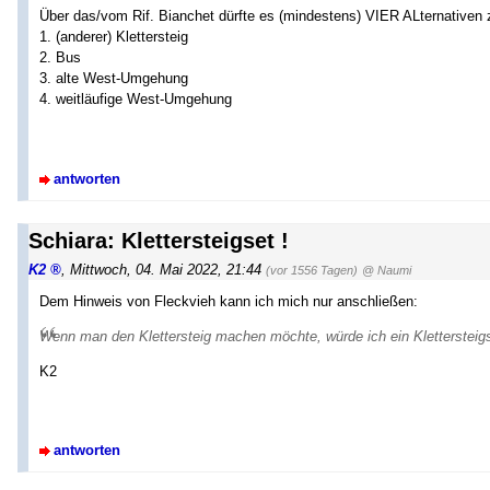
Über das/vom Rif. Bianchet dürfte es (mindestens) VIER ALternativen 
1. (anderer) Klettersteig
2. Bus
3. alte West-Umgehung
4. weitläufige West-Umgehung
antworten
Schiara: Klettersteigset !
K2
,
Mittwoch, 04. Mai 2022, 21:44
(vor 1556 Tagen)
@ Naumi
Dem Hinweis von Fleckvieh kann ich mich nur anschließen:
Wenn man den Klettersteig machen möchte, würde ich ein Klettersteig
K2
antworten