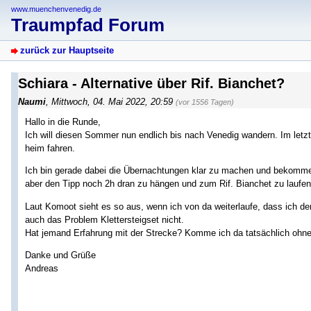
www.muenchenvenedig.de
Traumpfad Forum
zurück zur Hauptseite
Schiara - Alternative über Rif. Bianchet?
Naumi
,
Mittwoch, 04. Mai 2022, 20:59
(vor 1556 Tagen)
Hallo in die Runde,
Ich will diesen Sommer nun endlich bis nach Venedig wandern. Im letz
heim fahren.
Ich bin gerade dabei die Übernachtungen klar zu machen und bekomme 
aber den Tipp noch 2h dran zu hängen und zum Rif. Bianchet zu laufen
Laut Komoot sieht es so aus, wenn ich von da weiterlaufe, dass ich de
auch das Problem Klettersteigset nicht.
Hat jemand Erfahrung mit der Strecke? Komme ich da tatsächlich ohn
Danke und Grüße
Andreas