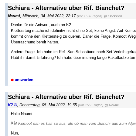
Schiara - Alternative über Rif. Bianchet?
Naumi
,
Mittwoch, 04. Mai 2022, 22:17
(vor 1556 Tagen)
@ Fleckvieh
Danke für die Antwort, auch an K2.
Klettersteig mache ich definitiv nicht ohne Set, keine Angst. Auf Kom
kommt ohne den Klettersteig zu queren. Daher die Frage. Komoot We
Überraschung bereit halten.
Andere Frage. Ich habe im Ref. San Sebastiano nach Set Verleih gefrag
Habt ihr damit Erfahrung? Ich habe über irrsinnig lange Paketlaufzeiten
antworten
Schiara - Alternative über Rif. Bianchet?
K2
,
Donnerstag, 05. Mai 2022, 19:35
(vor 1555 Tagen)
@ Naumi
Hallo Naumi.
Auf Komoot sah es halt so aus, als ob man vom Bianchi aus zum Alpin
Nun,