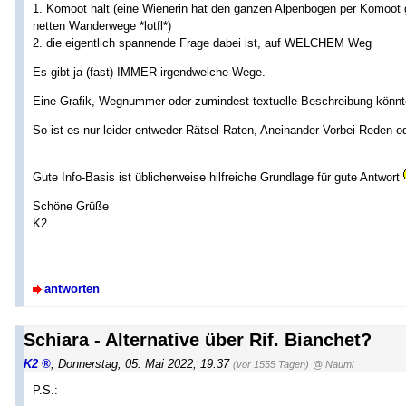
1. Komoot halt (eine Wienerin hat den ganzen Alpenbogen per Komoot g
netten Wanderwege *lotfl*)
2. die eigentlich spannende Frage dabei ist, auf WELCHEM Weg
Es gibt ja (fast) IMMER irgendwelche Wege.
Eine Grafik, Wegnummer oder zumindest textuelle Beschreibung könnt
So ist es nur leider entweder Rätsel-Raten, Aneinander-Vorbei-Reden o
Gute Info-Basis ist üblicherweise hilfreiche Grundlage für gute Antwort
Schöne Grüße
K2.
antworten
Schiara - Alternative über Rif. Bianchet?
K2
,
Donnerstag, 05. Mai 2022, 19:37
(vor 1555 Tagen)
@ Naumi
P.S.: