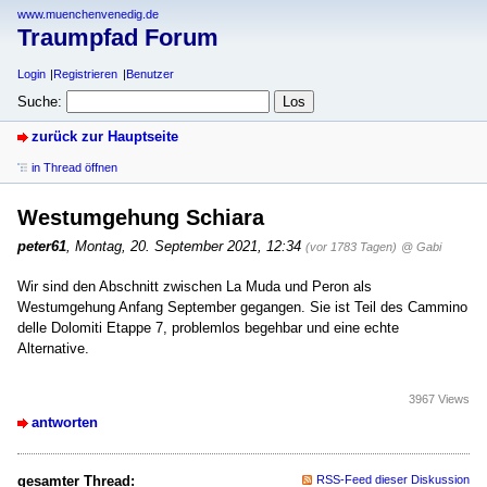
www.muenchenvenedig.de
Traumpfad Forum
Login
Registrieren
Benutzer
Suche:
zurück zur Hauptseite
in Thread öffnen
Westumgehung Schiara
peter61
,
Montag, 20. September 2021, 12:34
(vor 1783 Tagen)
@ Gabi
Wir sind den Abschnitt zwischen La Muda und Peron als
Westumgehung Anfang September gegangen. Sie ist Teil des Cammino
delle Dolomiti Etappe 7, problemlos begehbar und eine echte
Alternative.
3967 Views
antworten
gesamter Thread:
RSS-Feed dieser Diskussion