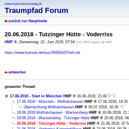
www.muenchenvenedig.de
Traumpfad Forum
zurück zur Hauptseite
20.06.2018 - Tutzinger Hütte - Voderriss
HWF
,
Donnerstag, 21. Juni 2018, 07:54
(vor 2969 Tagen)
@ HWF
https://www.komoot.de/tour/36056423?ref=itd
antworten
gesamter Thread:
17.06.2018 - Start in München
HWF
16.06.2018, 21:40
17.06.2018 - München - Wolfratshausen
HWF
17.06.2018, 19:25
Übernachtung Wolfratshausen
HWF
05.07.2018, 16:20
18.06.2018 Wolfratshausen - Wackersberg
HWF
18.06.2018, 21:
19.06.2018 - Wackersberg - Tutzinger Hütte
HWF
20.06.2018, 06
20.06.2018 - Tutzinger Hütte - Voderriss
HWF
21.06.2018, 07:5
21.06.2018 - Vorderriss-Karwendelhaus
HWF
23.06.2018, 09:28