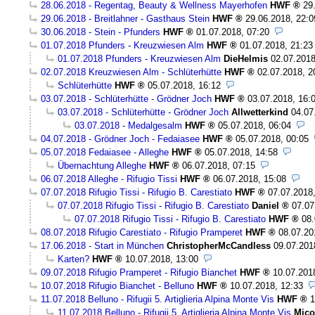
28.06.2018 - Regentag, Beauty & Wellness Mayerhofen
HWF
29
29.06.2018 - Breitlahner - Gasthaus Stein
HWF
29.06.2018, 22:0
30.06.2018 - Stein - Pfunders
HWF
01.07.2018, 07:20
01.07.2018 Pfunders - Kreuzwiesen Alm
HWF
01.07.2018, 21:23
01.07.2018 Pfunders - Kreuzwiesen Alm
DieHelmis
02.07.2018
02.07.2018 Kreuzwiesen Alm - Schlüterhütte
HWF
02.07.2018, 2
Schlüterhütte
HWF
05.07.2018, 16:12
03.07.2018 - Schlüterhütte - Grödner Joch
HWF
03.07.2018, 16:
03.07.2018 - Schlüterhütte - Grödner Joch
Allwetterkind
04.07
03.07.2018 - Medalgesalm
HWF
05.07.2018, 06:04
04.07.2018 - Grödner Joch - Fedaiasee
HWF
05.07.2018, 00:05
05.07.2018 Fedaiasee - Alleghe
HWF
05.07.2018, 14:58
Übernachtung Alleghe
HWF
06.07.2018, 07:15
06.07.2018 Alleghe - Rifugio Tissi
HWF
06.07.2018, 15:08
07.07.2018 Rifugio Tissi - Rifugio B. Carestiato
HWF
07.07.2018
07.07.2018 Rifugio Tissi - Rifugio B. Carestiato
Daniel
07.07
07.07.2018 Rifugio Tissi - Rifugio B. Carestiato
HWF
08.
08.07.2018 Rifugio Carestiato - Rifugio Pramperet
HWF
08.07.20
17.06.2018 - Start in München
ChristopherMcCandless
09.07.201
Karten?
HWF
10.07.2018, 13:00
09.07.2018 Rifugio Pramperet - Rifugio Bianchet
HWF
10.07.201
10.07.2018 Rifugio Bianchet - Belluno
HWF
10.07.2018, 12:33
11.07.2018 Belluno - Rifugii 5. Artiglieria Alpina Monte Vis
HWF
1
11.07.2018 Belluno - Rifugii 5. Artiglieria Alpina Monte Vis
Mic