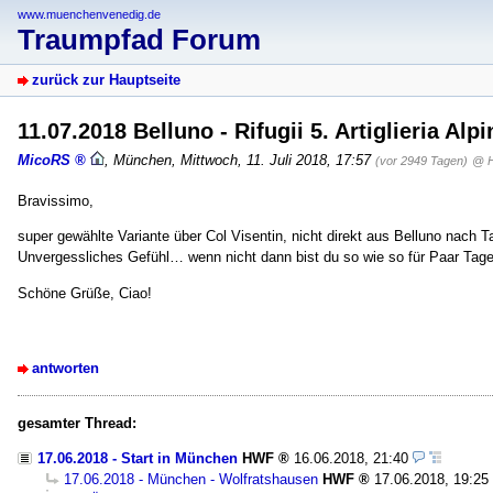
www.muenchenvenedig.de
Traumpfad Forum
zurück zur Hauptseite
11.07.2018 Belluno - Rifugii 5. Artiglieria Alp
MicoRS
,
München
,
Mittwoch, 11. Juli 2018, 17:57
(vor 2949 Tagen)
@ 
Bravissimo,
super gewählte Variante über Col Visentin, nicht direkt aus Belluno nach Ta
Unvergessliches Gefühl… wenn nicht dann bist du so wie so für Paar Tag
Schöne Grüße, Ciao!
antworten
gesamter Thread:
17.06.2018 - Start in München
HWF
16.06.2018, 21:40
17.06.2018 - München - Wolfratshausen
HWF
17.06.2018, 19:25