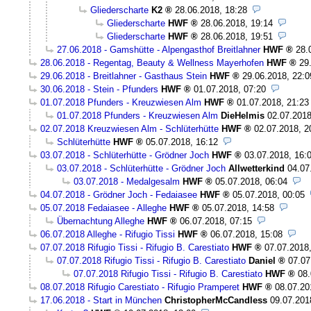
Gliederscharte
K2
28.06.2018, 18:28
Gliederscharte
HWF
28.06.2018, 19:14
Gliederscharte
HWF
28.06.2018, 19:51
27.06.2018 - Gamshütte - Alpengasthof Breitlahner
HWF
28.
28.06.2018 - Regentag, Beauty & Wellness Mayerhofen
HWF
29
29.06.2018 - Breitlahner - Gasthaus Stein
HWF
29.06.2018, 22:0
30.06.2018 - Stein - Pfunders
HWF
01.07.2018, 07:20
01.07.2018 Pfunders - Kreuzwiesen Alm
HWF
01.07.2018, 21:23
01.07.2018 Pfunders - Kreuzwiesen Alm
DieHelmis
02.07.2018
02.07.2018 Kreuzwiesen Alm - Schlüterhütte
HWF
02.07.2018, 2
Schlüterhütte
HWF
05.07.2018, 16:12
03.07.2018 - Schlüterhütte - Grödner Joch
HWF
03.07.2018, 16:
03.07.2018 - Schlüterhütte - Grödner Joch
Allwetterkind
04.07
03.07.2018 - Medalgesalm
HWF
05.07.2018, 06:04
04.07.2018 - Grödner Joch - Fedaiasee
HWF
05.07.2018, 00:05
05.07.2018 Fedaiasee - Alleghe
HWF
05.07.2018, 14:58
Übernachtung Alleghe
HWF
06.07.2018, 07:15
06.07.2018 Alleghe - Rifugio Tissi
HWF
06.07.2018, 15:08
07.07.2018 Rifugio Tissi - Rifugio B. Carestiato
HWF
07.07.2018
07.07.2018 Rifugio Tissi - Rifugio B. Carestiato
Daniel
07.07
07.07.2018 Rifugio Tissi - Rifugio B. Carestiato
HWF
08.
08.07.2018 Rifugio Carestiato - Rifugio Pramperet
HWF
08.07.20
17.06.2018 - Start in München
ChristopherMcCandless
09.07.201