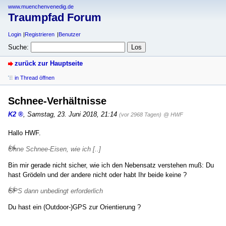
www.muenchenvenedig.de
Traumpfad Forum
Login
Registrieren
Benutzer
Suche:
zurück zur Hauptseite
in Thread öffnen
Schnee-Verhältnisse
K2
,
Samstag, 23. Juni 2018, 21:14
(vor 2968 Tagen)
@ HWF
Hallo HWF.
Ohne Schnee-Eisen, wie ich [..]
Bin mir gerade nicht sicher, wie ich den Nebensatz verstehen muß: Du
hast Grödeln und der andere nicht oder habt Ihr beide keine ?
GPS dann unbedingt erforderlich
Du hast ein (Outdoor-)GPS zur Orientierung ?