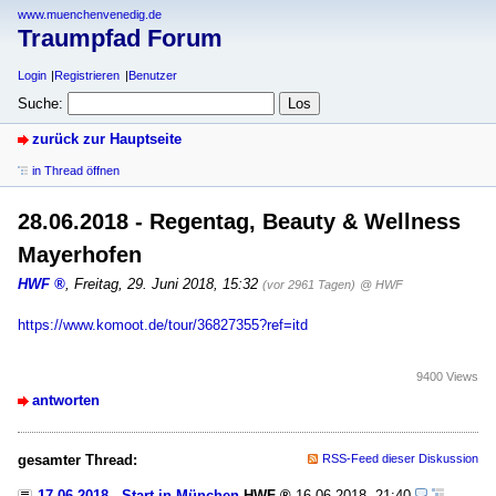
www.muenchenvenedig.de
Traumpfad Forum
Login
Registrieren
Benutzer
Suche:
zurück zur Hauptseite
in Thread öffnen
28.06.2018 - Regentag, Beauty & Wellness
Mayerhofen
HWF
,
Freitag, 29. Juni 2018, 15:32
(vor 2961 Tagen)
@ HWF
https://www.komoot.de/tour/36827355?ref=itd
9400 Views
antworten
gesamter Thread:
RSS-Feed dieser Diskussion
17.06.2018 - Start in München
HWF
16.06.2018, 21:40