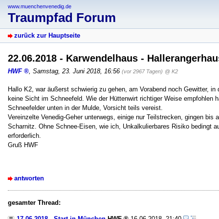
www.muenchenvenedig.de
Traumpfad Forum
zurück zur Hauptseite
22.06.2018 - Karwendelhaus - Hallerangerhau
HWF
,
Samstag, 23. Juni 2018, 16:56
(vor 2967 Tagen)
@ K2
Hallo K2, war äußerst schwierig zu gehen, am Vorabend noch Gewitter, i
keine Sicht im Schneefeld. Wie der Hüttenwirt richtiger Weise empfohlen h
Schneefelder unten in der Mulde, Vorsicht teils vereist.
Vereinzelte Venedig-Geher unterwegs, einige nur Teilstrecken, gingen bis a
Scharnitz. Ohne Schnee-Eisen, wie ich, Unkalkulierbares Risiko bedingt a
erforderlich.
Gruß HWF
antworten
gesamter Thread:
17.06.2018 - Start in München
HWF
16.06.2018, 21:40