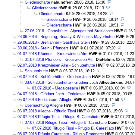
Gliederscharte
nahundfern
28.06.2018, 16:30
Gliederscharte
HWF
28.06.2018, 17:13
Gliederscharte
K2
28.06.2018, 18:28
Gliederscharte
HWF
28.06.2018, 19:14
Gliederscharte
HWF
28.06.2018, 19:51
27.06.2018 - Gamshütte - Alpengasthof Breitlahner
HWF
28.
28.06.2018 - Regentag, Beauty & Wellness Mayerhofen
HWF
29
29.06.2018 - Breitlahner - Gasthaus Stein
HWF
29.06.2018, 22:0
30.06.2018 - Stein - Pfunders
HWF
01.07.2018, 07:20
01.07.2018 Pfunders - Kreuzwiesen Alm
HWF
01.07.2018, 21:23
01.07.2018 Pfunders - Kreuzwiesen Alm
DieHelmis
02.07.2018
02.07.2018 Kreuzwiesen Alm - Schlüterhütte
HWF
02.07.2018, 2
Schlüterhütte
HWF
05.07.2018, 16:12
03.07.2018 - Schlüterhütte - Grödner Joch
HWF
03.07.2018, 16:
03.07.2018 - Schlüterhütte - Grödner Joch
Allwetterkind
04.07
03.07.2018 - Medalgesalm
HWF
05.07.2018, 06:04
04.07.2018 - Grödner Joch - Fedaiasee
HWF
05.07.2018, 00:05
05.07.2018 Fedaiasee - Alleghe
HWF
05.07.2018, 14:58
Übernachtung Alleghe
HWF
06.07.2018, 07:15
06.07.2018 Alleghe - Rifugio Tissi
HWF
06.07.2018, 15:08
07.07.2018 Rifugio Tissi - Rifugio B. Carestiato
HWF
07.07.2018
07.07.2018 Rifugio Tissi - Rifugio B. Carestiato
Daniel
07.07
07.07.2018 Rifugio Tissi - Rifugio B. Carestiato
HWF
08.
08.07.2018 Rifugio Carestiato - Rifugio Pramperet
HWF
08.07.20