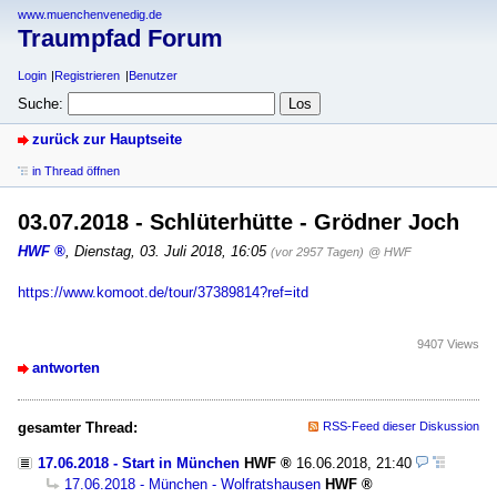
www.muenchenvenedig.de
Traumpfad Forum
Login
Registrieren
Benutzer
Suche:
zurück zur Hauptseite
in Thread öffnen
03.07.2018 - Schlüterhütte - Grödner Joch
HWF
,
Dienstag, 03. Juli 2018, 16:05
(vor 2957 Tagen)
@ HWF
https://www.komoot.de/tour/37389814?ref=itd
9407 Views
antworten
gesamter Thread:
RSS-Feed dieser Diskussion
17.06.2018 - Start in München
HWF
16.06.2018, 21:40
17.06.2018 - München - Wolfratshausen
HWF