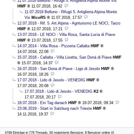
11.07.2018 Belluno - Rifugii 5. Artiglieria Alpina Monte Vis
HWF
11.07.2018, 16:42
11.07.2018 Belluno - Rifugii 5. Artiglieria Alpina Monte
Vis
MicoRS
11.07.2018, 17:57
12.07.2018 - Rif. 5. Art.Alpina - Agriturismo LE NOCI, Tarzo
HWF
12.07.2018, 17:21
13.07.2018 - LE NOCI - Villa Rosa, Santa Lucia di Piave
HWF
13.07.2018, 17:55
14.07.2014 - Villa Rosa - Pizzeria Callalta
HWF
14.07.2018, 22:08
15.07.2018 - Callalta - Villa Lisetta, San Doná di Piave
HWF
15.07.2018, 14:37
16.07.2018 - San Dona di Piave - Ligo di Jesolo
HWF
16.07.2018, 18:26
17.07.2018 - Lido di Jesolo - VENEDIG
HWF
17.07.2018, 20:08
17.07.2018 - Lido di Jesolo - VENEDIG
K2
17.07.2018, 20:17
18.07.2018 - Ein Tag danach
HWF
18.07.2018, 09:34
23.06.2019 - Start in Salzburg nach Trieste
HWF
14.11.2018, 19:37
4768 Einträge in 778 Threads, 50 registrierte Benutzer, 8 Benutzer online (0